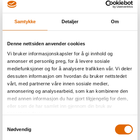
ORDINÆR PRIS
-
+
Samtykke
Detaljer
Om
Kjøp
Denne nettsiden anvender cookies
13
På lager
Vi bruker informasjonskapsler for å gi innhold og
annonser et personlig preg, for å levere sosiale
mediefunksjoner og for å analysere trafikken vår. Vi deler
dessuten informasjon om hvordan du bruker nettstedet
vårt, med partnerne våre innen sosiale medier,
annonsering og analysearbeid, som kan kombinere den
med annen informasjon du har gjort tilgjengelig for dem,
eller som de har samlet inn gjennom din bruk av
Beskrivelse
tjenestene deres.
Samtykkevalg
Nødvendig