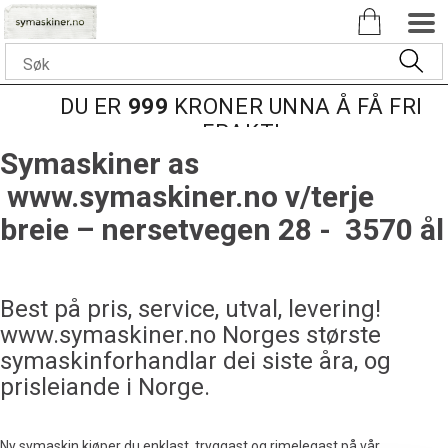
DU ER
999
KRONER UNNA Å FÅ FRI
FRAKT!
Symaskiner as
www.symaskiner.no v/terje
breie – nersetvegen 28 - 3570 ål
Best på pris, service, utval, levering!
www.symaskiner.no Norges største
symaskinforhandlar dei siste åra, og
prisleiande i Norge.
Ny symaskin kjøper du enklast, tryggast og rimelegast på vår