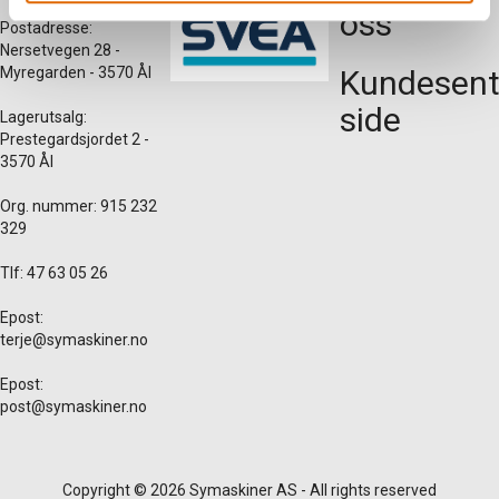
oss
Postadresse:
Nersetvegen 28 -
Myregarden - 3570 Ål
Kundesent
side
Lagerutsalg:
Prestegardsjordet 2 -
3570 Ål
Org. nummer: 915 232
329
Tlf: 47 63 05 26
Epost:
terje@symaskiner.no
Epost:
post@symaskiner.no
Copyright © 2026 Symaskiner AS - All rights reserved