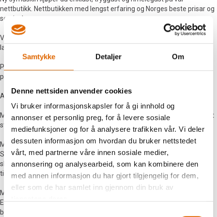
nettbutikk. Nettbutikken med lengst erfaring og Norges beste prisar og
service!
Vil du sjå og prøve symaskin før du kjøper, stikk du innom vår butikk el.
lager. Åpent etter avtale når det passar deg.
Samtykke
Detaljer
Om
På alle symaskiner kjøpt frå oss, gir me 5 års garanti (gjeld for
privatbruk).
Denne nettsiden anvender cookies
Alle symaskiner blir sendt frakt- og gebyrfritt i Norge.
Vi bruker informasjonskapsler for å gi innhold og
Med over 40 års erfaring innan sal og service på symaskiner, samt vårt
annonser et personlig preg, for å levere sosiale
store utval, vil du alltid få den symaskina som passar deg best.
mediefunksjoner og for å analysere trafikken vår. Vi deler
dessuten informasjon om hvordan du bruker nettstedet
Me er og ein stor leverandør av symaskiner til norske skuler.
vårt, med partnerne våre innen sosiale medier,
Symaskiner til skuler blir levert med 30 d. kreditt. Me har skulerabatt til
skuler, lærarar og studentar innan saumfaga. Kontakt oss for å få eit
annonsering og analysearbeid, som kan kombinere den
tilbod.
med annen informasjon du har gjort tilgjengelig for dem,
eller som de har samlet inn gjennom din bruk av
Me sel kvalitets-symaskiner frå Baby lock, Bernina, Bernette, Brother,
tjenestene deres.
Elna, Husqvarna Viking, Janome, Juki, Pfaff, Singer og Veritas. Einaste
butikk i Norge som fører alle kjente symaskinmerker. Dvs. me kan
Samtykkevalg