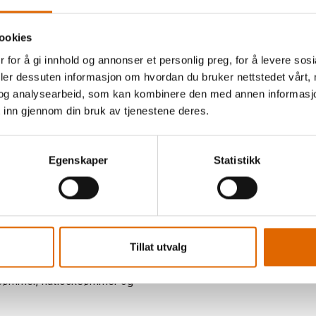
ookies
 for å gi innhold og annonser et personlig preg, for å levere sos
deler dessuten informasjon om hvordan du bruker nettstedet vårt,
og analysearbeid, som kan kombinere den med annen informasjon d
 inn gjennom din bruk av tjenestene deres.
Egenskaper
Statistikk
tets, elastisk tykktråd med
r.
 overlock- eller coverstitch-
Tillat utvalg
ungt stoff. Designet for
 rekke sømtyper, inkludert
sømmer, flatlocksømmer og