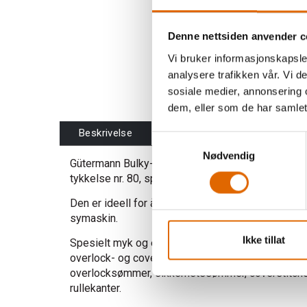
Denne nettsiden anvender c
Vi bruker informasjonskapsler
analysere trafikken vår. Vi 
sosiale medier, annonsering 
dem, eller som de har samlet
Beskrivelse
Samtykkevalg
Nødvendig
Gütermann Bulky-Lock 80 - 1.000 m er en høykvali
tykkelse nr. 80, spesielt for myke overlocksømme
Den er ideell for å sy medium til tungt stoff på en
symaskin.
Ikke tillat
Spesielt myk og elastisk, perfekt for medium til t
overlock- og coverstitch
maskiner, som støtter en
overlocksømmer, sikkerhetssømmer, coverstitch
rullekanter.