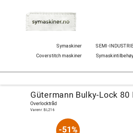
Symaskiner
SEMI-INDUSTRI
Coverstitch maskiner
Symaskintilbehø
Gütermann Bulky-Lock 80
Overlocktråd
Varenr:
BL216
51%