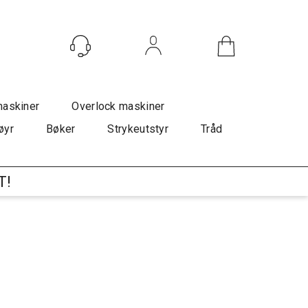
Logg inn
maskiner
Overlock maskiner
øyr
Bøker
Strykeutstyr
Tråd
T!