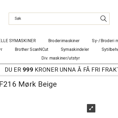
ELLE SYMASKINER
Broderimaskiner
Sy-/Broderi 
yr
Brother ScanNCut
Symaskindeler
Sytilbeh
Div. maskiner/utstyr
DU ER
999
KRONER UNNA Å FÅ FRI FRAK
 F216 Mørk Beige