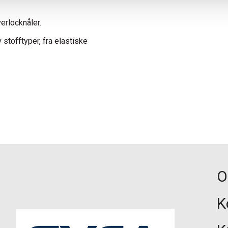
erlocknåler.
 stofftyper, fra elastiske
O
K