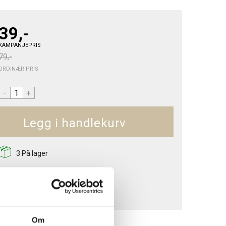
39,-
KAMPANJEPRIS
79,-
ORDINÆR PRIS
-
+
Kjøp
3
På lager
Om