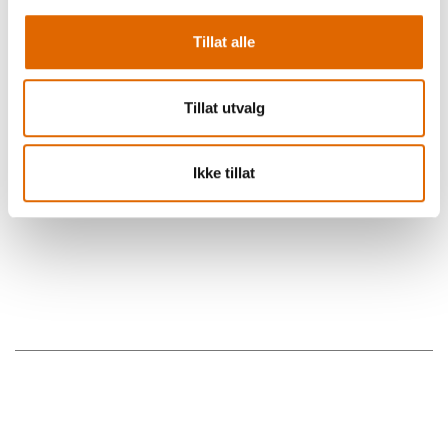
bl.a.:
B37
Huskystar 224
Tillat alle
Tillat utvalg
Ikke tillat