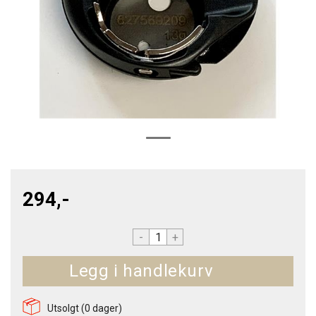
294,-
-
+
Kjøp
Utsolgt (
0
dager)