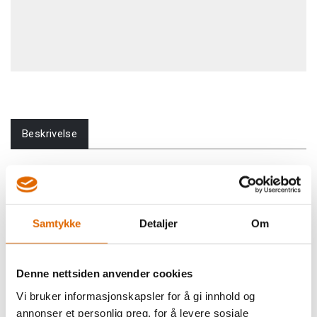
Beskrivelse
Passer til:
Samtykke
Detaljer
Om
Elna, bl.a.:
2600, 2800,
3002, 3003,
Janome, bl.a.:
2030, 2030DC,
3003FS, 3004,
Denne nettsiden anvender cookies
2030QDC, 2160QDC, 3018, 3022,
3005, 3006,
Vi bruker informasjonskapsler for å gi innhold og
3023, 3123, 4000, 4018ME, 4123,
3007, 3210,
4618, 4618LE, 4623, 4623LE,
3230, 5100,
annonser et personlig preg, for å levere sosiale