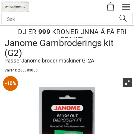
DU ER
999
KRONER UNNA Å FÅ FRI
FRAKT!
Janome Garnbroderings kit
(G2)
PasserJanome broderimaskiner G: 2A
Varenr:
200383006
10%