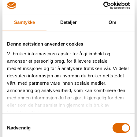
2
På lager
Samtykke
Detaljer
Om
Denne nettsiden anvender cookies
Vi bruker informasjonskapsler for å gi innhold og
annonser et personlig preg, for å levere sosiale
mediefunksjoner og for å analysere trafikken vår. Vi deler
Beskrivelse
dessuten informasjon om hvordan du bruker nettstedet
vårt, med partnerne våre innen sosiale medier,
Janome Garnbroderings kit
annonsering og analysearbeid, som kan kombinere den
med annen informasjon du har gjort tilgjengelig for dem,
(G2A)
eller som de har samlet inn gjennom din bruk av
Garnbroderisettet brukes til å dekorere med garn, bånd
tjenestene deres.
eller tykk tråd.
Samtykkevalg
Nødvendig
Garnbroderiføttene fører garnet ned under nålen så det
sys fast samtidig som du quilter.