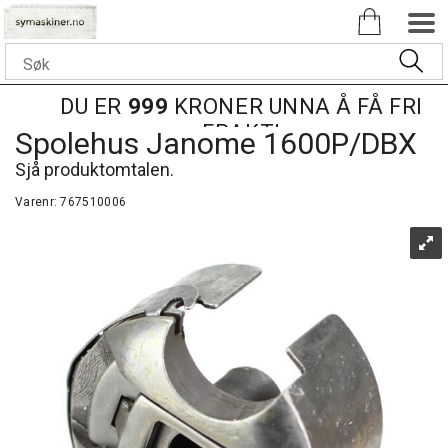
DU ER
999
KRONER UNNA Å FÅ FRI
FRAKT!
Spolehus Janome 1600P/DBX
Sjå produktomtalen.
Varenr:
767510006