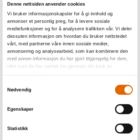
Denne nettsiden anvender cookies
Vi bruker informasjonskapsler for å gi innhold og
annonser et personlig preg, for å levere sosiale
mediefunksjoner og for å analysere trafikken vår. Vi deler
dessuten informasjon om hvordan du bruker nettstedet
vårt, med partnerne våre innen sosiale medier,
Beskrivelse
annonsering og analysearbeid, som kan kombinere den
med annen informasjon du har gjort tilgjengelig for dem,
eller som de har samlet inn gjennom din bruk av
tjenestene deres.
Samtykkevalg
Passer til:
Nødvendig
Janome 1600, 1600P, 1600P-DB, 1600P-DBX, 1600P-
Egenskaper
QC
Husqvarna Mega Quilter
Statistikk
Pfaff
1200 Grand Quilter