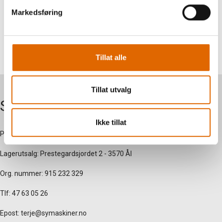
Markedsføring
Tillat alle
Tillat utvalg
Symaskiner AS
Ikke tillat
Postadresse: Nersetvegen 28 - Myregarden - 3570 Ål
Lagerutsalg: Prestegardsjordet 2 - 3570 Ål
Org. nummer: 915 232 329
Tlf: 47 63 05 26
Epost:
terje@symaskiner.no