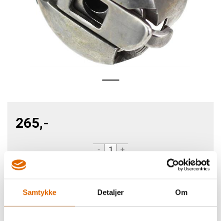
265,-
-
+
Kjøp
Samtykke
Detaljer
Om
1
På lager