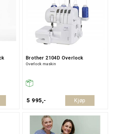
ck
Brother 2104D Overlock
Overlock maskin
5 995,-
Kjøp