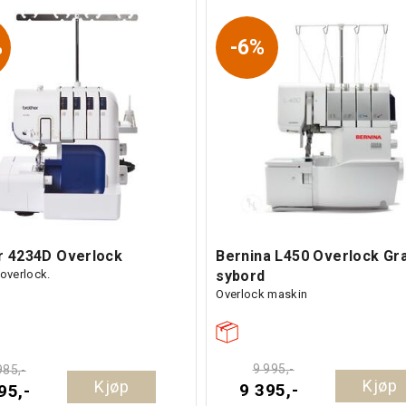
%
6%
r 4234D Overlock
Bernina L450 Overlock Gra
 overlock.
sybord
Overlock maskin
9 995,-
985,-
Kjøp
Kjøp
9 395,-
95,-