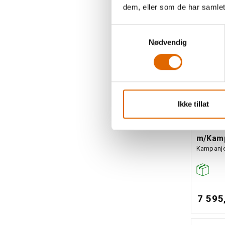
dem, eller som de har samlet
Samtykkevalg
Nødvendig
Ikke tillat
Brothe
m/Kam
Kampanjep
7 595