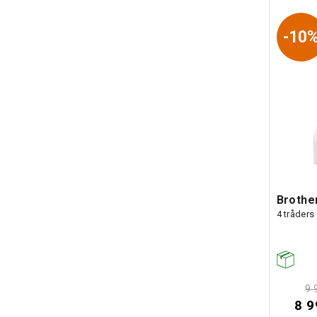
10
Brothe
4 tråders
9 
8 9