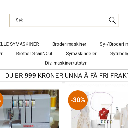
ELLE SYMASKINER
Broderimaskiner
Sy-/Broderi 
yr
Brother ScanNCut
Symaskindeler
Sytilbeh
Div. maskiner/utstyr
DU ER
999
KRONER UNNA Å FÅ FRI FRAK
%
30%