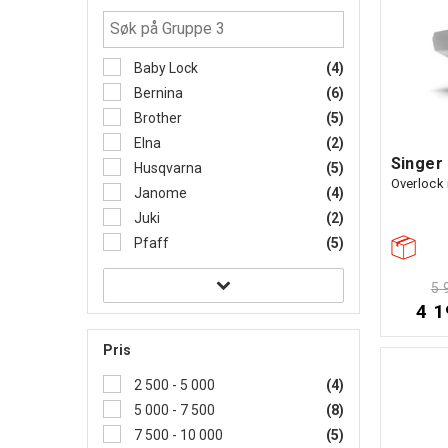
Baby Lock
(4)
Bernina
(6)
Brother
(5)
Elna
(2)
Singer
Husqvarna
(5)
Overlock
Janome
(4)
Juki
(2)
Pfaff
(5)
5 
4 1
Pris
2 500 - 5 000
(4)
5 000 - 7 500
(8)
7 500 - 10 000
(5)