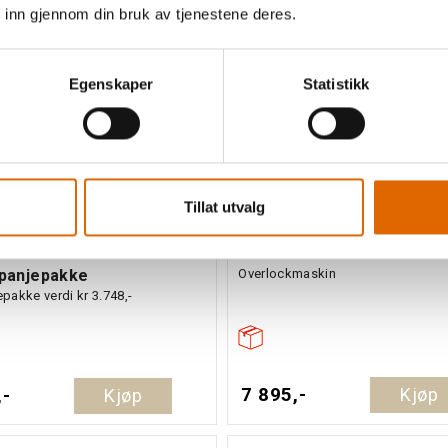
 inn gjennom din bruk av tjenestene deres.
Egenskaper
Statistikk
Tillat utvalg
r 3034DWT Overlock
Elna 664Pro Overlock
panjepakke
Overlockmaskin
akke verdi kr 3.748,-
7 895,-
Kjøp
,-
Kjøp