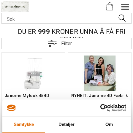
DU ER
999
KRONER UNNA Å FÅ FRI
FRAKT!
Filter
Janome Mylock 454D
NYHEIT: Janome 4D Fæbrik
Overlock
Overlock
Ny modell, stillegåandes!
Inkl. sybord. 3 og 4 tråders
overlock.
Samtykke
Detaljer
Om