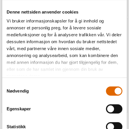
6 495,-
7 495,-
Denne nettsiden anvender cookies
Vi bruker informasjonskapsler for å gi innhold og
annonser et personlig preg, for å levere sosiale
mediefunksjoner og for å analysere trafikken vår. Vi deler
dessuten informasjon om hvordan du bruker nettstedet
vårt, med partnerne våre innen sosiale medier,
annonsering og analysearbeid, som kan kombinere den
KAMPANJE: Janome
Janome AirThread 2000D
med annen informasjon du har gjort tilgjengelig for dem,
Med lufttreding!
ML554D Overlock
eller som de har samlet inn gjennom din bruk av
GRATIS MED 4 STK. EKSTRA
tjenestene deres.
TRYKKFØTTER!
Samtykkevalg
Nødvendig
14 995,-
7 995,-
Egenskaper
Statistikk