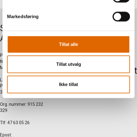
Markedsføring
Symaskiner
Om oss
AS
Kontakt
Tillat alle
oss
Postadresse:
Nersetvegen 28 -
Tillat utvalg
Myregarden - 3570 Ål
Kundesent
side
Lagerutsalg:
Ikke tillat
Prestegardsjordet 2 -
3570 Ål
Org. nummer: 915 232
329
Tlf: 47 63 05 26
Epost: