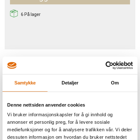
6
På lager
Beskrivelse
Samtykke
Detaljer
Om
EGENSKAPER:
Denne nettsiden anvender cookies
32 sømmer inkl. stretchsømmer
Vi bruker informasjonskapsler for å gi innhold og
1 stk. 1-trinns knapphull
annonser et personlig preg, for å levere sosiale
Nåltreder
mediefunksjoner og for å analysere trafikken vår. Vi deler
Nedsenkbare transportør
Justerbar stinglengde
dessuten informasjon om hvordan du bruker nettstedet