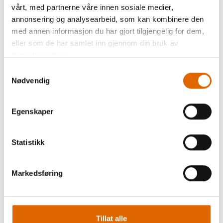
Justerbar stingbredde,
vårt, med partnerne våre innen sosiale medier,
Arbeidsflate i rustfritt stål,
annonsering og analysearbeid, som kan kombinere den
1.100 sting/minutt.
med annen informasjon du har gjort tilgjengelig for dem,
eller som de har samlet inn gjennom din bruk av
tjenestene deres.
TILBEHØR:
Samtykkevalg
Nødvendig
Standardfot
Glidelåsfot
Knapphullsfot
Knappisyningsfot
Egenskaper
Overkastingsfot
Trykkfot for usynelig faldsøm
Trykkfot for rettsøm
Statistikk
Glidefot
Trykkfot med guide
Sømoppspretter
Markedsføring
Støvbørste
Kant/quiltlinjal
Multiverktøy
Nåler,
Tillat alle
Snellestoppere