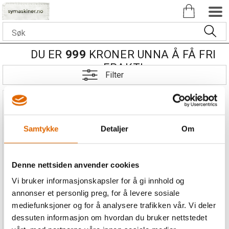
DU ER
999
KRONER UNNA Å FÅ FRI
FRAKT!
Filter
Samtykke
Detaljer
Om
Denne nettsiden anvender cookies
Nålitreder Bernina
symaskiner
Vi bruker informasjonskapsler for å gi innhold og
Passer Bernina 2, 3, 4, 5 og 7
annonser et personlig preg, for å levere sosiale
serie.
mediefunksjoner og for å analysere trafikken vår. Vi deler
dessuten informasjon om hvordan du bruker nettstedet