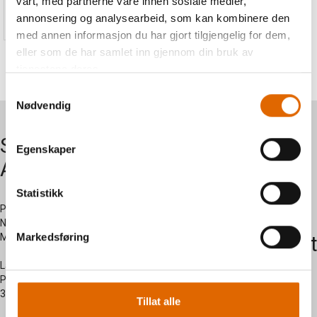
vårt, med partnerne våre innen sosiale medier,
569,-
annonsering og analysearbeid, som kan kombinere den
med annen informasjon du har gjort tilgjengelig for dem,
eller som de har samlet inn gjennom din bruk av
tjenestene deres.
Samtykkevalg
Nødvendig
Symaskiner
Om oss
Egenskaper
AS
Kontakt
Statistikk
oss
Postadresse:
Nersetvegen 28 -
Markedsføring
Myregarden - 3570 Ål
Kundesent
side
Lagerutsalg:
Prestegardsjordet 2 -
3570 Ål
Tillat alle