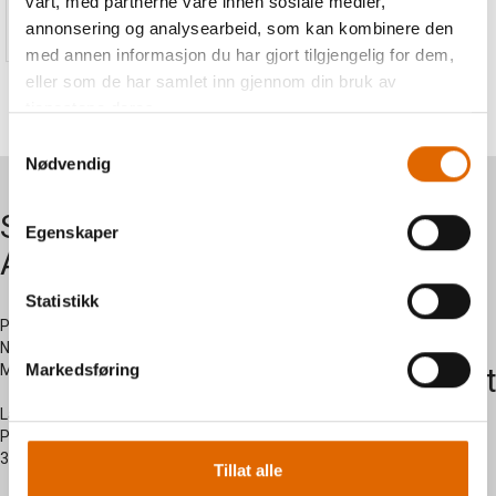
vårt, med partnerne våre innen sosiale medier,
69,-
annonsering og analysearbeid, som kan kombinere den
med annen informasjon du har gjort tilgjengelig for dem,
eller som de har samlet inn gjennom din bruk av
tjenestene deres.
Samtykkevalg
Nødvendig
Symaskiner
Om oss
Egenskaper
AS
Kontakt
Statistikk
oss
Postadresse:
Nersetvegen 28 -
Markedsføring
Myregarden - 3570 Ål
Kundesent
side
Lagerutsalg:
Prestegardsjordet 2 -
3570 Ål
Tillat alle