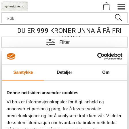
DU ER
999
KRONER UNNA Å FÅ FRI
FRAKT!
Filter
Samtykke
Detaljer
Om
Denne nettsiden anvender cookies
Spolelokk Bernette
Crafter/Academy
Vi bruker informasjonskapsler for å gi innhold og
Bernette Crafter 05/Academy
annonser et personlig preg, for å levere sosiale
05
mediefunksjoner og for å analysere trafikken vår. Vi deler
dessuten informasjon om hvordan du bruker nettstedet