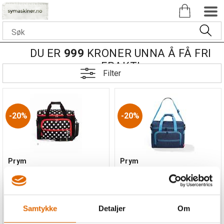
DU ER
999
KRONER UNNA Å FÅ FRI
FRAKT!
Filter
20%
20%
Prym
Prym
symaskinveske/syveske
symaskinveske/syveske
Str. ca. 44 x 22 x 36cm
Jeans
Str. ca. 44 x 20 x 36cm
Samtykke
Detaljer
Om