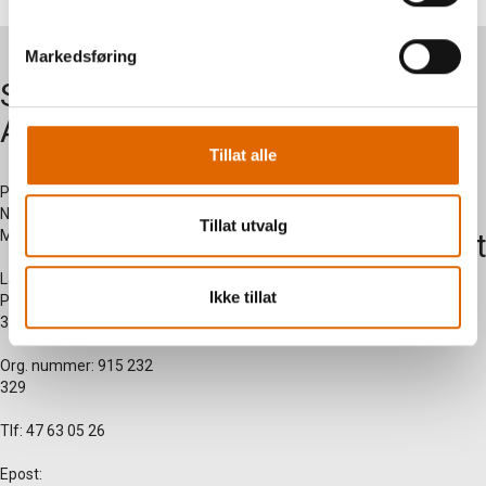
Markedsføring
Symaskiner
Om oss
AS
Kontakt
Tillat alle
oss
Postadresse:
Nersetvegen 28 -
Tillat utvalg
Myregarden - 3570 Ål
Kundesent
side
Lagerutsalg:
Ikke tillat
Prestegardsjordet 2 -
3570 Ål
Org. nummer: 915 232
329
Tlf: 47 63 05 26
Epost: