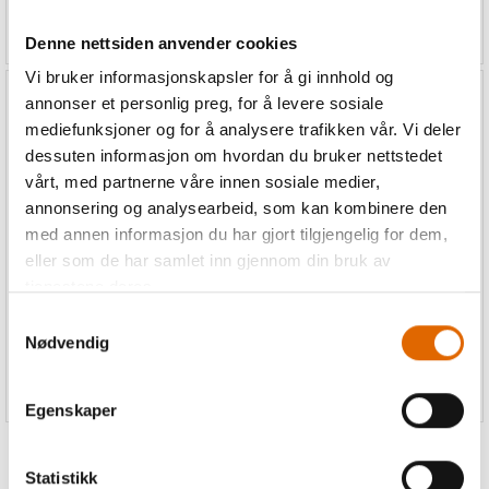
729,-
729,-
583,-
583,-
Denne nettsiden anvender cookies
Vi bruker informasjonskapsler for å gi innhold og
annonser et personlig preg, for å levere sosiale
20%
20%
mediefunksjoner og for å analysere trafikken vår. Vi deler
dessuten informasjon om hvordan du bruker nettstedet
vårt, med partnerne våre innen sosiale medier,
annonsering og analysearbeid, som kan kombinere den
Prym Trillebag (Trolley)
Prym Trillebag (Trolley)
med annen informasjon du har gjort tilgjengelig for dem,
Str. ca. 44 x 22 x 36cm
Jeans
eller som de har samlet inn gjennom din bruk av
Str. ca. 44 x 22 x 36cm
tjenestene deres.
Samtykkevalg
Nødvendig
1 199,-
1 199,-
959,-
959,-
Egenskaper
Statistikk