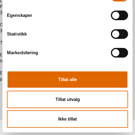
side
Lagerutsalg:
Prestegardsjordet 2 -
3570 Ål
Egenskaper
Org. nummer: 915 232
329
Statistikk
Tlf: 47 63 05 26
Markedsføring
Epost:
terje@symaskiner.no
Epost:
post@symaskiner.no
Tillat alle
Tillat utvalg
Copyright © 2026 Symaskiner AS - All rights reserved
Forretningssystem
og
nettbutikkløsning
levert av
Multicase™
Norge AS
Ikke tillat