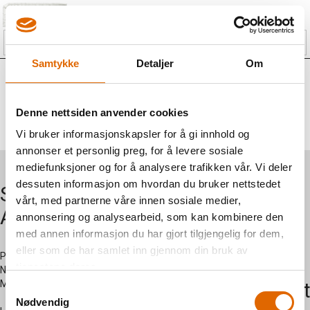
Samtykke
Detaljer
Om
DU ER
999
KRONER UNNA Å FÅ FRI
FRAKT!
Denne nettsiden anvender cookies
Vi bruker informasjonskapsler for å gi innhold og
annonser et personlig preg, for å levere sosiale
mediefunksjoner og for å analysere trafikken vår. Vi deler
dessuten informasjon om hvordan du bruker nettstedet
Symaskiner
Om oss
vårt, med partnerne våre innen sosiale medier,
AS
annonsering og analysearbeid, som kan kombinere den
Kontakt
med annen informasjon du har gjort tilgjengelig for dem,
oss
eller som de har samlet inn gjennom din bruk av
Postadresse:
tjenestene deres.
Nersetvegen 28 -
Myregarden - 3570 Ål
Kundesent
Samtykkevalg
Nødvendig