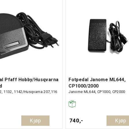
al Pfaff Hobby/Husqvarna
Fotpedal Janome ML644,
d
CP1000/2000
22, 1132, 1142/Husqvarna 207,116
Janome ML644, CP1000, CP2000
Kjøp
740,-
Kjøp