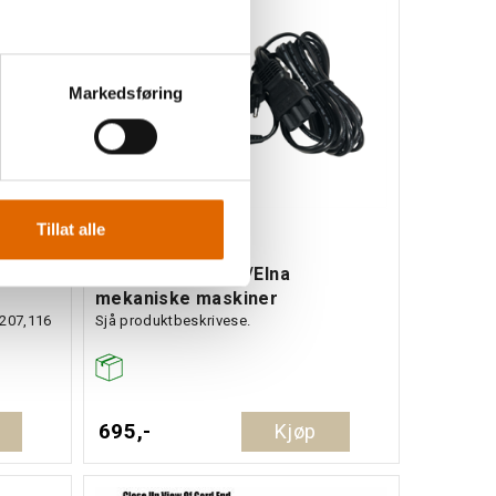
Markedsføring
Tillat alle
Fotpedal Janome/Elna
mekaniske maskiner
 207,116
Sjå produktbeskrivese.
695,-
Kjøp