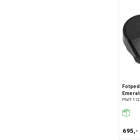
Fotped
Emeral
Pfaff 11
695,-