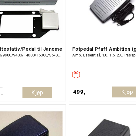
testativ/Pedal til Janome
Fotpedal Pfaff Ambition (
HD9/6700/9900/9400/14000/15000/S5/S7/S9
Amb. Essential, 1.0, 1.5, 2.0, Passp
,-
499,-
Kjøp
Kjøp
,-