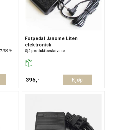
Fotpedal Janome Liten
elektronisk
8900/6700/9900/9400/15000/S5/S7/S9/HD9
Sjå produktbeskrivese.
395,-
Kjøp