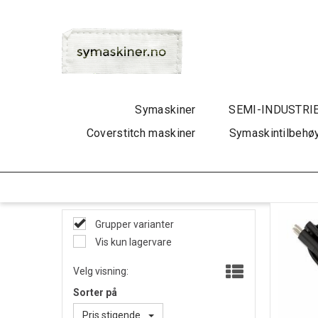
Symaskiner
SEMI-INDUSTRI
Coverstitch maskiner
Symaskintilbehø
Grupper varianter
Vis kun lagervare
Velg visning:
Sorter på
Pris stigende