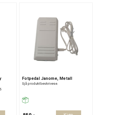
y
Fotpedal Janome, Metall
Sjå produktbeskrivese.
5
850,-
Kjøp