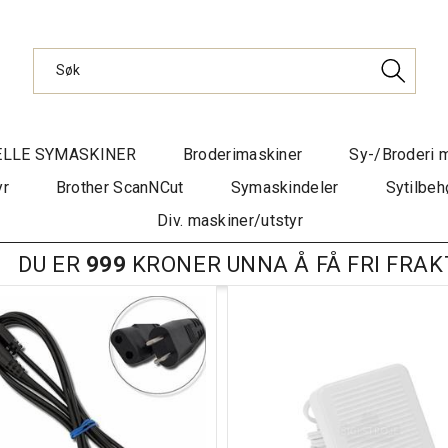
ELLE SYMASKINER
Broderimaskiner
Sy-/Broderi 
yr
Brother ScanNCut
Symaskindeler
Sytilbeh
Div. maskiner/utstyr
DU ER
999
KRONER UNNA Å FÅ FRI FRAK