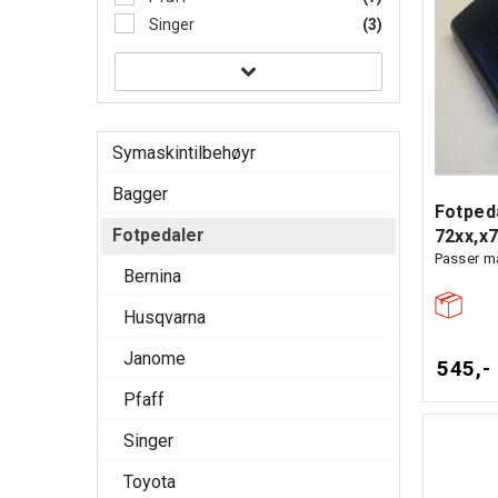
Singer
(3)
Symaskintilbehøyr
Bagger
Fotpeda
Fotpedaler
72xx,x
Passer m
Bernina
Husqvarna
Janome
545,-
Pfaff
Singer
Toyota