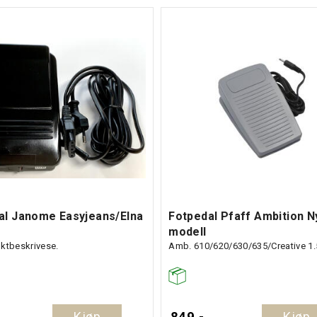
al Janome Easyjeans/Elna
Fotpedal Pfaff Ambition N
modell
ktbeskrivese.
Amb. 610/620/630/635/Creative 1.
Kjøp
849,-
Kjøp