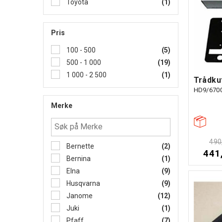
Toyota
(1)
Pris
100 - 500
(5)
500 - 1 000
(19)
1 000 - 2 500
(1)
Trådkut
Merke
490
Bernette
(2)
441
Bernina
(1)
Elna
(9)
Husqvarna
(9)
Janome
(12)
Juki
(1)
Pfaff
(7)