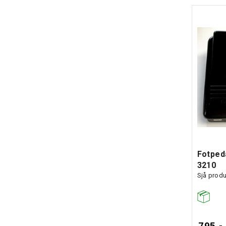
Fotped
3210
Sjå produ
795,-