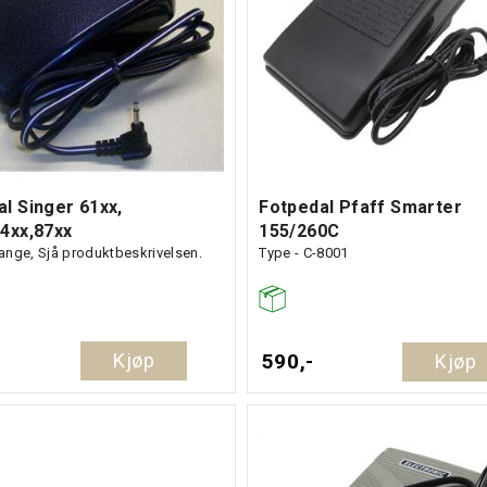
l Singer 61xx,
Fotpedal Pfaff Smarter
74xx,87xx
155/260C
ange, Sjå produktbeskrivelsen.
Type - C-8001
Kjøp
590,-
Kjøp