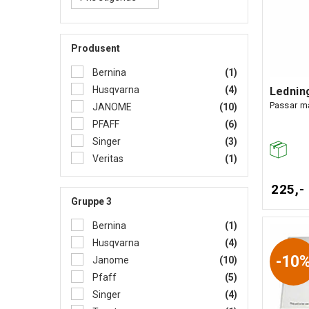
Produsent
Bernina
(1)
Husqvarna
(4)
Lednin
Passar ma
JANOME
(10)
PFAFF
(6)
Singer
(3)
Veritas
(1)
225,-
Gruppe 3
Bernina
(1)
Husqvarna
(4)
10
Janome
(10)
Pfaff
(5)
Singer
(4)