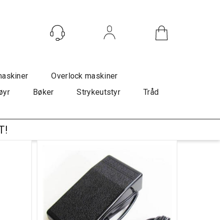
Logg inn
maskiner
Overlock maskiner
øyr
Bøker
Strykeutstyr
Tråd
T!