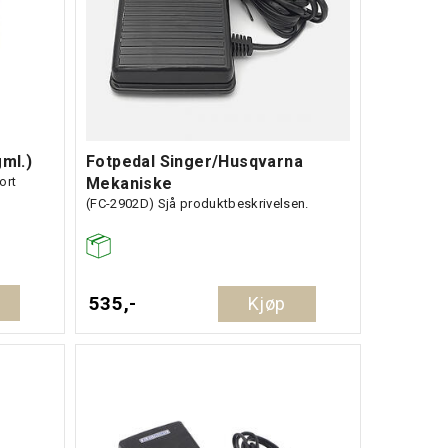
gml.)
Fotpedal Singer/Husqvarna
ort
Mekaniske
(FC-2902D) Sjå produktbeskrivelsen.
535,-
Kjøp