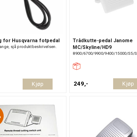
g for Husqvarna fotpedal
Trådkutte-pedal Janome
nge, sjå produktbeskrivelsen.
MC/Skyline/HD9
249,-
Kjøp
Kjøp
%