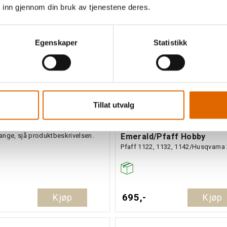
 inn gjennom din bruk av tjenestene deres.
Egenskaper
Statistikk
Tillat utvalg
al Husqvarna
Fotpedal Husqvarna
nge, sjå produktbeskrivelsen.
Emerald/Pfaff Hobby
Pfaff 1122, 1132, 1142/Husqvarna
Kjøp
695,-
Kjøp