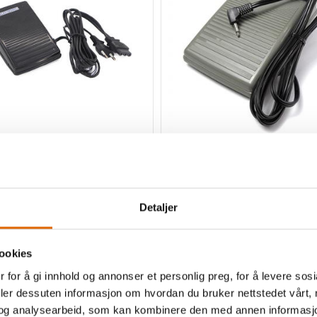
al Singer Overlock
Fotpedal Singer 9960, C43
Singer 9910, 9920, 9940, 9960, C4
Detaljer
ookies
Kjøp
630,-
Kjøp
 for å gi innhold og annonser et personlig preg, for å levere sos
deler dessuten informasjon om hvordan du bruker nettstedet vårt,
og analysearbeid, som kan kombinere den med annen informasjon d