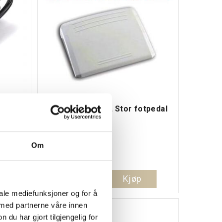
0
Fotpedal Janome, Stor fotpedal
30
Sjå produktbeskrivese.
Om
685,-
Kjøp
iale mediefunksjoner og for å
 med partnerne våre innen
u har gjort tilgjengelig for