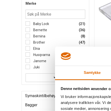
Merke
Baby Lock
(21)
Bernette
(36)
Bernina
(8)
Brother
(47)
Elna
(11)
Husqvarna
(4)
Janome
Gruppe: 7
Janome
(14)
Juki
(39)
Samtykke
Denne nettsiden anvender c
98,-
Symaskintilbehøyr
Vi bruker informasjonskapsler
analysere trafikken vår. Vi 
Bagger
sosiale medier, annonsering 