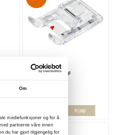
Trykkfot Janome
Applikasjonsfot - F
Gruppe 2 og 3
Om
109,-
Kjøp
98,-
iale mediefunksjoner og for å
 med partnerne våre innen
u har gjort tilgjengelig for