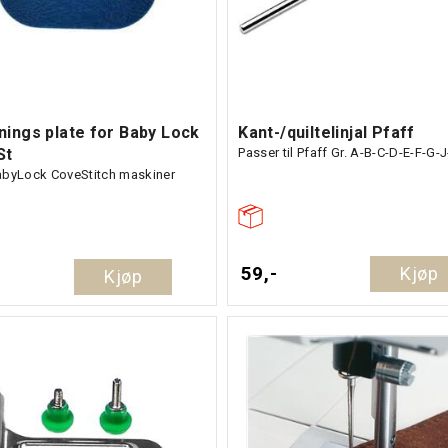
nings plate for Baby Lock
Kant-/quiltelinjal Pfaff
St
Passer til Pfaff Gr. A-B-C-D-E-F-G-
abyLock CoveStitch maskiner
59,-
Kjøp
Kjøp