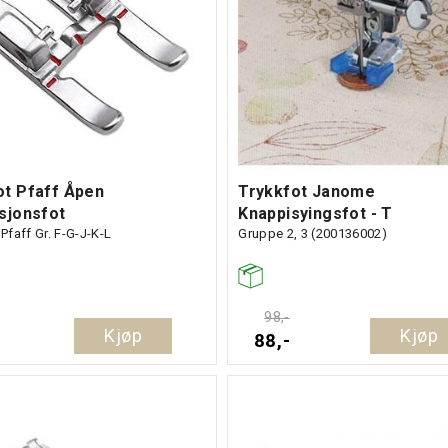
ot Pfaff Åpen
Trykkfot Janome
sjonsfot
Knappisyingsfot - T
 Pfaff Gr. F-G-J-K-L
Gruppe 2, 3 (200136002)
98,-
Kjøp
Kjøp
88,-