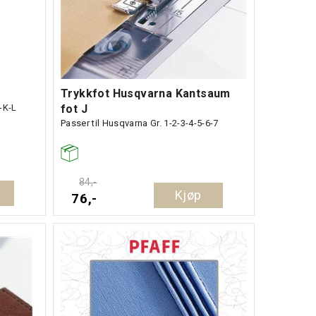
Trykkfot Husqvarna Kantsaum
J-K-L
fot J
Passer til Husqvarna Gr. 1-2-3-4-5-6-7
84,-
Kjøp
76,-