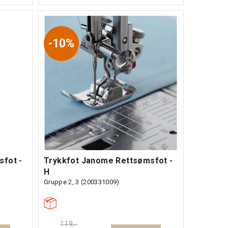
10%
sfot -
Trykkfot Janome Rettsømsfot -
H
Gruppe 2, 3 (200331009)
119,-