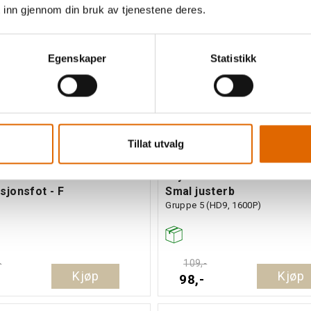
 inn gjennom din bruk av tjenestene deres.
%
10%
Egenskaper
Statistikk
Tillat utvalg
ot Janome
Trykkfot Janome Glidelås
sjonsfot - F
Smal justerb
Gruppe 5 (HD9, 1600P)
-
109,-
Kjøp
Kjøp
98,-