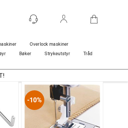
Logg inn
maskiner
Overlock maskiner
øyr
Bøker
Strykeutstyr
Tråd
T!
10%