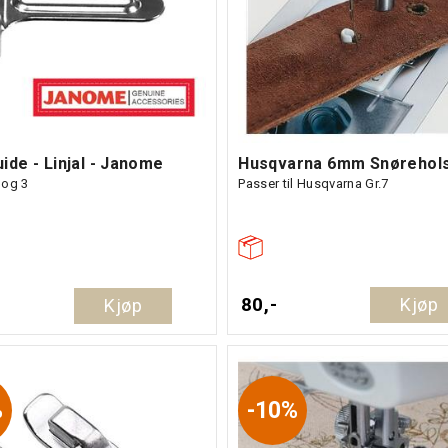
ide - Linjal - Janome
Husqvarna 6mm Snørehols
 og 3
Passer til Husqvarna Gr.7
80,-
Kjøp
Kjøp
%
10%