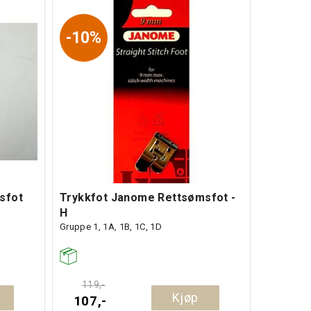
10%
sfot
Trykkfot Janome Rettsømsfot -
H
Gruppe 1, 1A, 1B, 1C, 1D
119,-
Kjøp
107,-