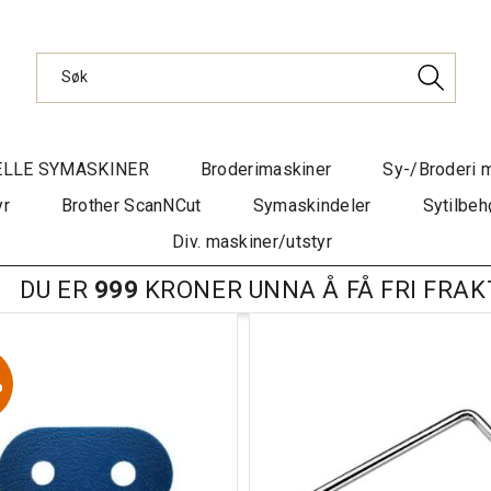
ELLE SYMASKINER
Broderimaskiner
Sy-/Broderi 
yr
Brother ScanNCut
Symaskindeler
Sytilbeh
Div. maskiner/utstyr
DU ER
999
KRONER UNNA Å FÅ FRI FRAK
%