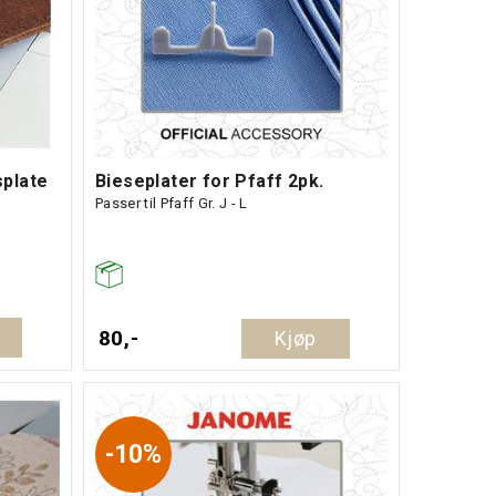
plate
Bieseplater for Pfaff 2pk.
Passer til Pfaff Gr. J - L
80,-
Kjøp
10%