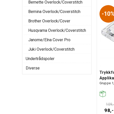
Bernette Overlock/Coverstitch
Bernina Overlock/Coverstitch
10
Brother Overlock/Cover
Husqvarna Overlock/Coverstitch
Janome/Elna Cover Pro
Juki Overlock/Coverstitch
Undertrådspoler
Diverse
Trykkf
Applika
Gruppe 1,
109,
98,-