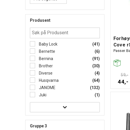
Produsent
Forhøy
Baby Lock
(41)
Cove r
Passer B
Bernette
(6)
Bernina
(91)
Brother
(30)
Diverse
(4)
59,-
Husqvarna
(64)
44,-
JANOME
(132)
Juki
(1)
Gruppe 3