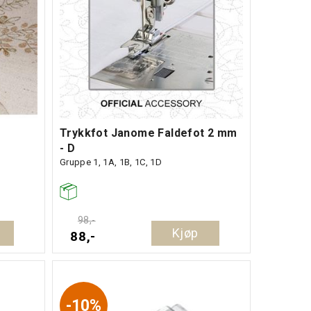
Trykkfot Janome Faldefot 2 mm
- D
Gruppe 1, 1A, 1B, 1C, 1D
98,-
Kjøp
88,-
10%