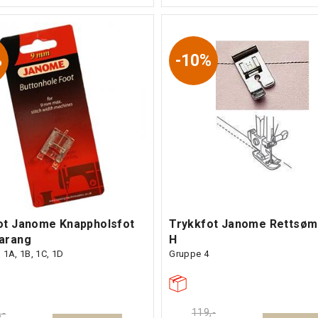
%
10%
ot Janome Knappholsfot
Trykkfot Janome Rettsøm
arang
H
 1A, 1B, 1C, 1D
Gruppe 4
119,-
,-