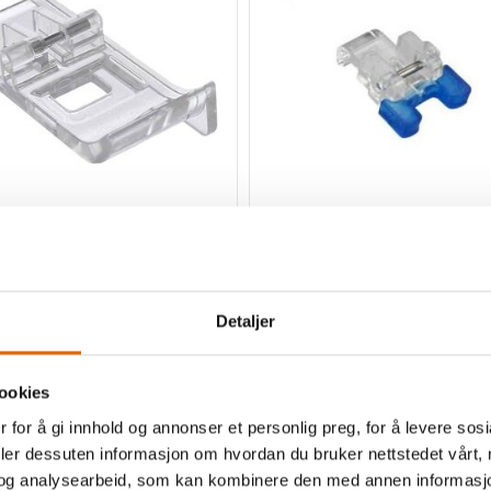
 Kantbåndsfot (G7)
Trykkfot Singer Knapp i
 Coverstitch
syingsfot
Passer til Singer + mange merker
Detaljer
ookies
Kjøp
98,-
Kjøp
 for å gi innhold og annonser et personlig preg, for å levere sos
deler dessuten informasjon om hvordan du bruker nettstedet vårt,
og analysearbeid, som kan kombinere den med annen informasjon d