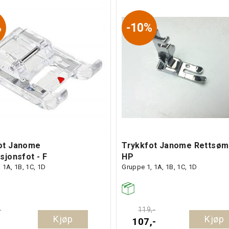
%
10%
ot Janome
Trykkfot Janome Rettsøm
sjonsfot - F
HP
 1A, 1B, 1C, 1D
Gruppe 1, 1A, 1B, 1C, 1D
-
119,-
Kjøp
Kjøp
107,-