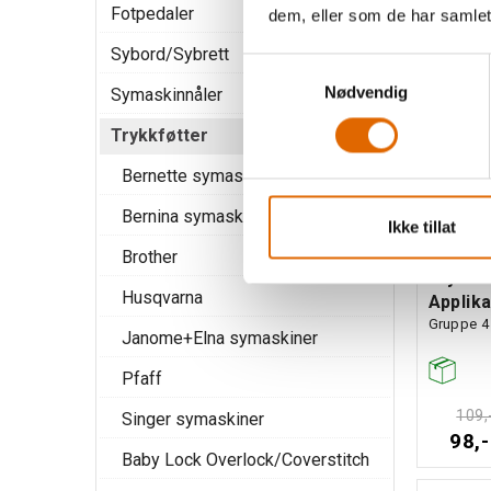
Fotpedaler
dem, eller som de har samlet
10
Sybord/Sybrett
Samtykkevalg
Nødvendig
Symaskinnåler
Trykkføtter
Bernette symaskiner
Bernina symaskiner
Ikke tillat
Brother
Trykkf
Husqvarna
Applika
Gruppe 4
Janome+Elna symaskiner
Pfaff
109,
Singer symaskiner
98,-
Baby Lock Overlock/Coverstitch