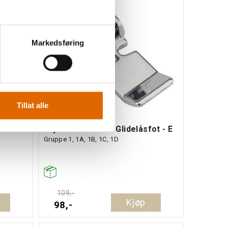
10%
Markedsføring
Tillat alle
fot
Trykkfot Janome Glidelåsfot - E
Gruppe 1, 1A, 1B, 1C, 1D
109,-
Kjøp
98,-