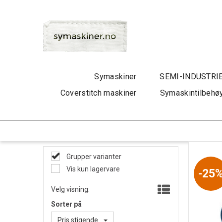
Symaskiner
SEMI-INDUSTRI
Coverstitch maskiner
Symaskintilbehø
Grupper varianter
Vis kun lagervare
25
Velg visning:
Sorter på
Pris stigende