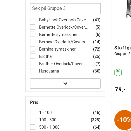
Baby Lock Overlock/Coverstitch
(41)
Bernette Overlock/Coverstitch
(5)
Bernette symaskiner
(6)
Bernina Overlock/Coverstitch
(14)
Stoffgu
Bernina symaskiner
(72)
Gruppe 2
Brother
(25)
Brother Overlock/Cover
(7)
Husqvarna
(60)
79,-
Pris
1 - 100
(16)
10
100 - 500
(325)
500 - 1 000
(64)