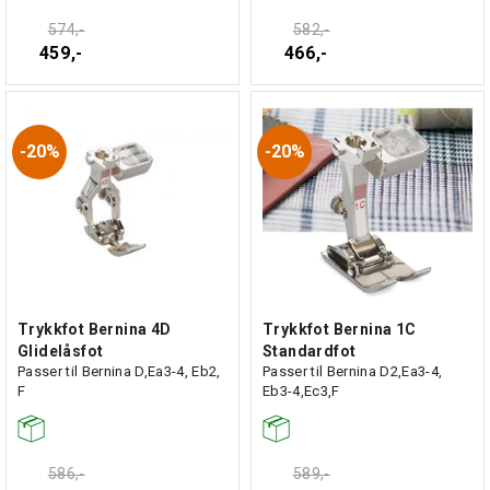
574,-
582,-
459,-
466,-
20%
20%
Trykkfot Bernina 4D
Trykkfot Bernina 1C
Glidelåsfot
Standardfot
Passer til Bernina D,Ea3-4, Eb2,
Passer til Bernina D2,Ea3-4,
F
Eb3-4,Ec3,F
586,-
589,-