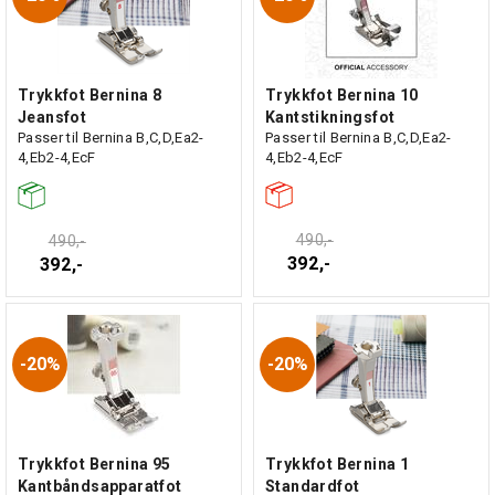
Trykkfot Bernina 8
Trykkfot Bernina 10
Jeansfot
Kantstikningsfot
Passer til Bernina B,C,D,Ea2-
Passer til Bernina B,C,D,Ea2-
4,Eb2-4,EcF
4,Eb2-4,EcF
490,-
490,-
392,-
392,-
20%
20%
Trykkfot Bernina 95
Trykkfot Bernina 1
Kantbåndsapparatfot
Standardfot