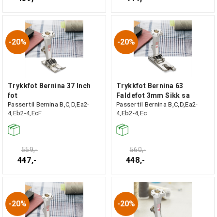
20%
20%
Trykkfot Bernina 37 Inch
Trykkfot Bernina 63
fot
Faldefot 3mm Sikk sa
Passer til Bernina B,C,D,Ea2-
Passer til Bernina B,C,D,Ea2-
4,Eb2-4,EcF
4,Eb2-4,Ec
559,-
560,-
447,-
448,-
20%
20%