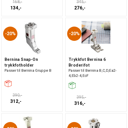
168,-
345,-
134,-
276,-
20%
20%
Bernina Snap-On
Trykkfot Bernina 6
trykkfotholder
Broderifot
Passer til Bernina Gruppe B
Passer til Bernina B,C,D,Ea2-
4,Eb2-4,EcF
390,-
395,-
312,-
316,-