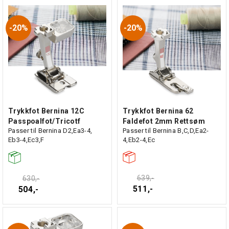
20%
20%
Trykkfot Bernina 12C
Trykkfot Bernina 62
Passpoalfot/Tricotf
Faldefot 2mm Rettsøm
Passer til Bernina D2,Ea3-4,
Passer til Bernina B,C,D,Ea2-
Eb3-4,Ec3,F
4,Eb2-4,Ec
639,-
630,-
511,-
504,-