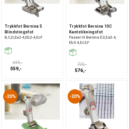
Trykkfot Bernina 5
Trykkfot Bernina 10C
Blindstingsfot
Kantstikningsfot
B,C,D,Ea2-4,Eb2-4,EcF
Passer til Bernina D2,Ea3-4,
Eb3-4,Ec3,F
699,-
720,-
559,-
576,-
20%
20%