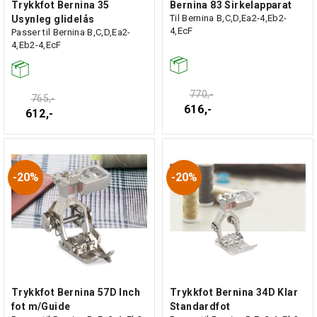
Trykkfot Bernina 35
Bernina 83 Sirkelapparat
Til Bernina B,C,D,Ea2-4,Eb2-
Usynleg glidelås
4,EcF
Passer til Bernina B,C,D,Ea2-
4,Eb2-4,EcF
770,-
765,-
616,-
612,-
20%
20%
Trykkfot Bernina 57D Inch
Trykkfot Bernina 34D Klar
fot m/Guide
Standardfot