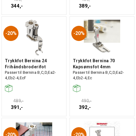
344,-
389,-
20%
20%
Trykkfot Bernina 24
Trykkfot Bernina 70
Frihåndsbroderifot
Kapsømsfot 4mm
Passer til Bernina B,C,D,Ea2-
Passer til Bernina B,C,D,Ea2-
4,Eb2-4,EcF
4,Eb2-4,Ec
489,-
490,-
391,-
392,-
20%
20%