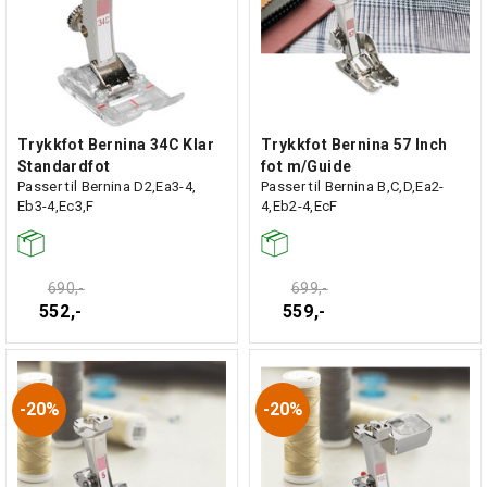
Trykkfot Bernina 34C Klar
Trykkfot Bernina 57 Inch
Standardfot
fot m/Guide
Passer til Bernina D2,Ea3-4,
Passer til Bernina B,C,D,Ea2-
Eb3-4,Ec3,F
4,Eb2-4,EcF
690,-
699,-
552,-
559,-
20%
20%