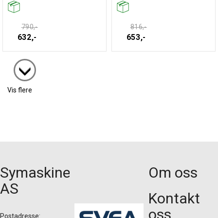
790,-
816,-
632,-
653,-
Vis flere
Symaskiner
Om oss
AS
Kontakt
oss
Postadresse: