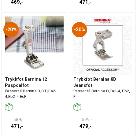
469,-
471,-
20%
20%
Trykkfot Bernina 12
Trykkfot Bernina 8D
Paspoalfot
Jeansfot
Passer til Bernina B,C,D,Ea2-
Passer til Bernina D,Ea3-4, Eb2,
4,Eb2-4,EcF
F
589,-
599,-
471,-
479,-