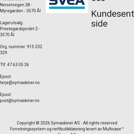
Nersetvegen 28 -
Myregarden - 3570 Ål
Kundesent
side
Lagerutsalg:
Prestegardsjordet 2 -
3570 Ål
Org. nummer: 915 232
329
Tlf: 47 63 05 26
Epost:
terje@symaskiner.no
Epost:
post@symaskiner.no
Copyright © 2026 Symaskiner AS - All rights reserved
Forretningssystem
og
nettbutikkløsning
levert av
Multicase™