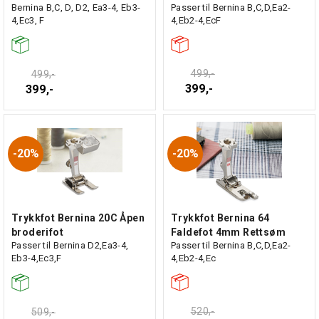
Bernina B,C, D, D2, Ea3-4, Eb3-
Passer til Bernina B,C,D,Ea2-
4,Ec3, F
4,Eb2-4,EcF
499,-
499,-
399,-
399,-
20%
20%
Trykkfot Bernina 20C Åpen
Trykkfot Bernina 64
broderifot
Faldefot 4mm Rettsøm
Passer til Bernina D2,Ea3-4,
Passer til Bernina B,C,D,Ea2-
Eb3-4,Ec3,F
4,Eb2-4,Ec
520,-
509,-