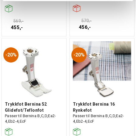
570,-
569,-
456,-
455,-
20%
20%
Trykkfot Bernina 52
Trykkfot Bernina 16
Glidefot/Teflonfot
Rynkefot
Passer til Bernina B,C,D,Ea2-
Passer til Bernina B,C,D,Ea2-
4,Eb2-4,EcF
4,Eb2-4,EcF