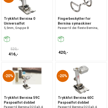
Trykkfot Bernina 0
Fingerbeskytter for
Universalfot
Bernina symaskiner
5,5mm, Gruppe B
Passer til dei fleste Bernina,
520,-
420,-
416,-
20%
20%
Trykkfot Bernina 59C
Trykkfot Bernina 60C
Paspoalfot dobbel
Paspoalfot dobbel
Passer til Bernina D2,Ea3-4,
Passer til Bernina D2,Ea3-4,