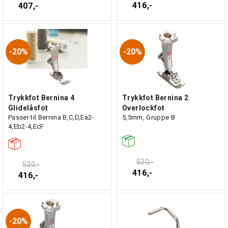
416,-
407,-
20%
20%
Trykkfot Bernina 4
Trykkfot Bernina 2
Glidelåsfot
Overlockfot
Passer til Bernina B,C,D,Ea2-
5,5mm, Gruppe B
4,Eb2-4,EcF
520,-
520,-
416,-
416,-
20%