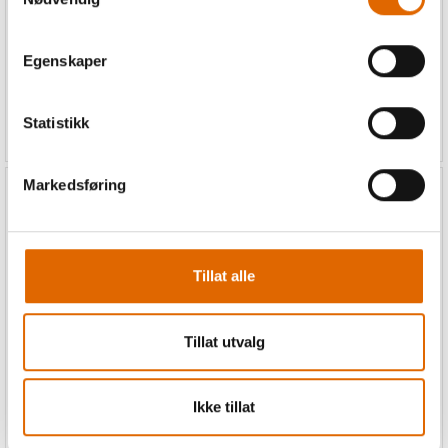
Passer til Bernina D, Ea3, Ea4,
Passer til Bernina B,C,D,Ea2-
Eb4, F
4,Eb2-4,Ec
Egenskaper
560,-
564,-
Statistikk
448,-
451,-
Markedsføring
20%
20%
Tillat alle
Tillat utvalg
Trykkfot Bernina 21
Trykkfot Bernina 95C
Snorfot
Kantbåndsapparatfot
Ikke tillat
Passer til Bernina B,C,D,Ea2-
Bernina C, D, D2, Ea3-4, Eb3-
4,Eb2-4,EcF
4,Ec3, F