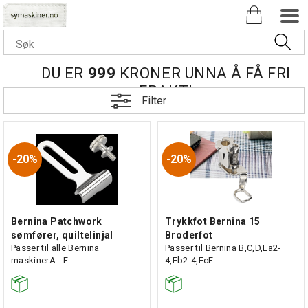
DU ER
999
KRONER UNNA Å FÅ FRI
FRAKT!
Filter
20%
20%
Bernina Patchwork
Trykkfot Bernina 15
sømfører, quiltelinjal
Broderfot
Passer til alle Bernina
Passer til Bernina B,C,D,Ea2-
maskinerA - F
4,Eb2-4,EcF