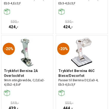
Eb3-4,Ec3,F
Eb3-4,Ec3,F
530,-
530,-
424,-
424,-
20%
20%
Trykkfot Bernina 2A
Trykkfot Bernina 46C
Overlockfot
Biese/Decorfot
9mm stingbreidde, C,D,Ea2-
Passer til Bernina D2,Ea3-4,
4,Eb2-4,EcF
Eb3-4,Ec3,F
549,-
555,-
439,-
444,-