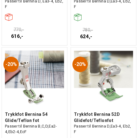
Passer til Bernina D, Ea3-4, Eb2,
Passer til Bernina D,Ea3-4, Eb2,
F
F
770,-
780,-
616,-
624,-
20%
20%
Trykkfot Bernina 54
Trykkfot Bernina 52D
Glide/Teflon fot
Glidefot/Teflonfot
Passer til Bernina B,C,D,Ea2-
Passer til Bernina D,Ea3-4, Eb2,
4,Eb2-4,EcF
F