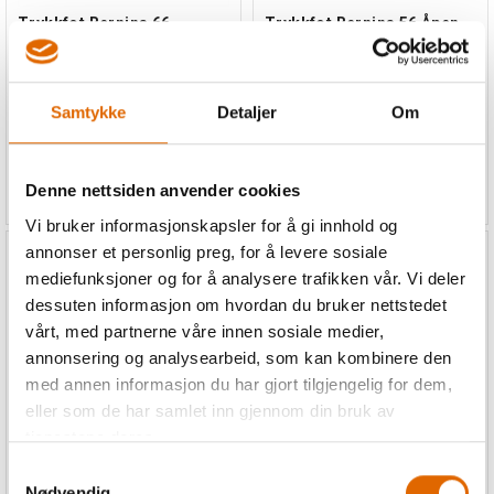
Trykkfot Bernina 66
Trykkfot Bernina 56 Åpen
Faldefot 6mm Sikk sa
broderifot
Passer til Bernina B,C,D,Ea2-
Passer til Bernina B,C,D,Ea2-
4,Eb2-4,Ec
4,Eb2-4,EcF
Samtykke
Detaljer
Om
560,-
560,-
448,-
Denne nettsiden anvender cookies
448,-
Vi bruker informasjonskapsler for å gi innhold og
annonser et personlig preg, for å levere sosiale
mediefunksjoner og for å analysere trafikken vår. Vi deler
20%
20%
dessuten informasjon om hvordan du bruker nettstedet
vårt, med partnerne våre innen sosiale medier,
annonsering og analysearbeid, som kan kombinere den
med annen informasjon du har gjort tilgjengelig for dem,
eller som de har samlet inn gjennom din bruk av
tjenestene deres.
Samtykkevalg
Trykkfot Bernina 37D Inch
Trykkfot Bernina 71
Nødvendig
fot
Kapsømsfot 8mm