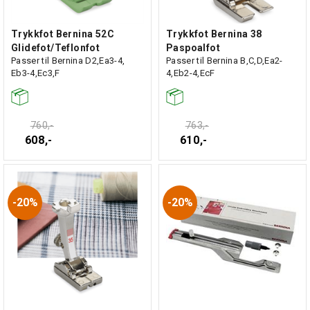
Trykkfot Bernina 52C
Trykkfot Bernina 38
Glidefot/Teflonfot
Paspoalfot
Passer til Bernina D2,Ea3-4,
Passer til Bernina B,C,D,Ea2-
Eb3-4,Ec3,F
4,Eb2-4,EcF
760,-
763,-
608,-
610,-
20%
20%