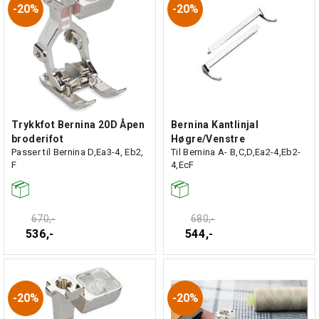
20%
20%
Trykkfot Bernina 20D Åpen
Bernina Kantlinjal
broderifot
Høgre/Venstre
Passer til Bernina D,Ea3-4, Eb2,
Til Bernina A- B,C,D,Ea2-4,Eb2-
F
4,EcF
670,-
680,-
536,-
544,-
20%
20%