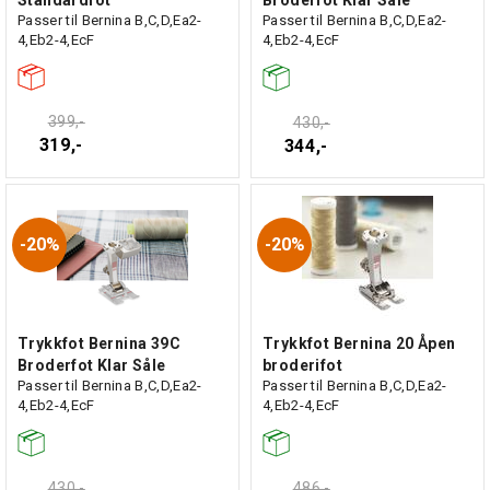
Standardfot
Broderfot Klar Såle
Passer til Bernina B,C,D,Ea2-
Passer til Bernina B,C,D,Ea2-
4,Eb2-4,EcF
4,Eb2-4,EcF
399,-
430,-
319,-
344,-
20%
20%
Trykkfot Bernina 39C
Trykkfot Bernina 20 Åpen
Broderfot Klar Såle
broderifot
Passer til Bernina B,C,D,Ea2-
Passer til Bernina B,C,D,Ea2-
4,Eb2-4,EcF
4,Eb2-4,EcF
430,-
486,-