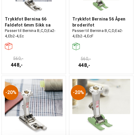
Trykkfot Bernina 66
Trykkfot Bernina 56 Åpen
Faldefot 6mm Sikk sa
broderifot
Passer til Bernina B,C,D,Ea2-
Passer til Bernina B,C,D,Ea2-
4,Eb2-4,Ec
4,Eb2-4,EcF
560,-
560,-
448,-
448,-
20%
20%