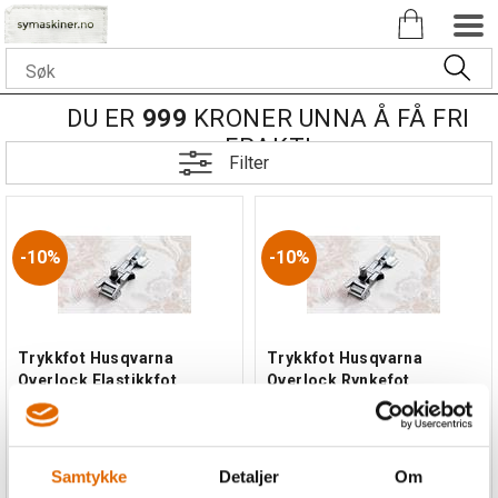
DU ER
999
KRONER UNNA Å FÅ FRI
FRAKT!
Filter
10%
10%
Trykkfot Husqvarna
Trykkfot Husqvarna
Overlock Elastikkfot
Overlock Rynkefot
Passer til Husqvarna Amber
Passer til Husqvarna Amber
S100
S100
Samtykke
Detaljer
Om