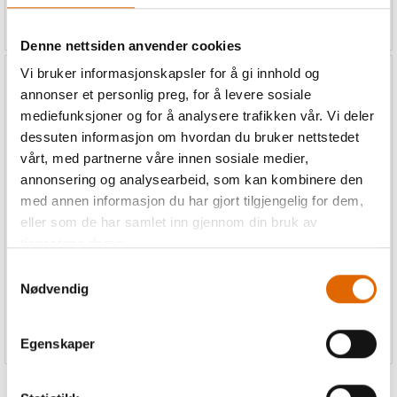
490,-
390,-
441,-
351,-
Denne nettsiden anvender cookies
Vi bruker informasjonskapsler for å gi innhold og
annonser et personlig preg, for å levere sosiale
mediefunksjoner og for å analysere trafikken vår. Vi deler
dessuten informasjon om hvordan du bruker nettstedet
vårt, med partnerne våre innen sosiale medier,
annonsering og analysearbeid, som kan kombinere den
Inspira Quilt
Inspira Quilt
med annen informasjon du har gjort tilgjengelig for dem,
Binder/Kantbåndsap.
Binder/Kantbåndsap.
10mm
12mm
eller som de har samlet inn gjennom din bruk av
Covermaskiner
Covermaskiner
tjenestene deres.
Husqv./Pfaff/Bernette/Sing
Husqv./Pfaff/Bernette/Sing
Samtykkevalg
Nødvendig
1 395,-
1 395,-
Egenskaper