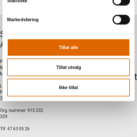
Statistikk
Markedsføring
Symaskiner
Om oss
AS
Tillat alle
Kontakt
oss
Postadresse:
Tillat utvalg
Nersetvegen 28 -
Myregarden - 3570 Ål
Kundesent
side
Lagerutsalg:
Ikke tillat
Prestegardsjordet 2 -
3570 Ål
Org. nummer: 915 232
329
Tlf: 47 63 05 26