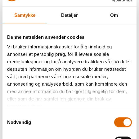
1
25, 125 S, 135, 135 S, 145, 145 S, 210, B 215, 220, 230, 230
PE, 240, B 325, B 330, B 335, B 350 PE, B 380
Samtykke
Detaljer
Om
Gruppe B2
130, 140, 150, 153, 153 QE, 155, 160, 163
Denne nettsiden anvender cookies
Gruppe B3
Vi bruker informasjonskapsler for å gi innhold og
165, 170
annonser et personlig preg, for å levere sosiale
mediefunksjoner og for å analysere trafikken vår. Vi deler
Gruppe B4
dessuten informasjon om hvordan du bruker nettstedet
430, 440 QE, B 555, B 570 QE, 630
vårt, med partnerne våre innen sosiale medier,
annonsering og analysearbeid, som kan kombinere den
Gruppe B5
med annen informasjon du har gjort tilgjengelig for dem,
B 530, B 550 QE
eller som de har samlet inn gjennom din bruk av
tjenestene deres.
Gruppe C1
Samtykkevalg
180, 185
Nødvendig
Gruppe C2
200, 730