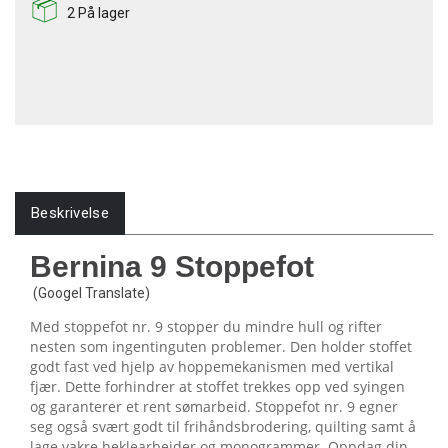
2
På lager
Beskrivelse
Bernina 9 Stoppefot
(Googel Translate)
Med stoppefot nr. 9 stopper du mindre hull og rifter
nesten som ingentinguten problemer. Den holder stoffet
godt fast ved hjelp av hoppemekanismen med vertikal
fjær. Dette forhindrer at stoffet trekkes opp ved syingen
og garanterer et rent sømarbeid. Stoppefot nr. 9 egner
seg også svært godt til frihåndsbrodering, quilting samt å
lage vakre heklearbeider og monogrammer. Oppdag din