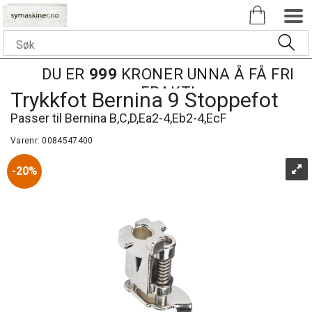
DU ER
999
KRONER UNNA Å FÅ FRI
FRAKT!
Trykkfot Bernina 9 Stoppefot
Passer til Bernina B,C,D,Ea2-4,Eb2-4,EcF
Varenr:
0084547400
20%