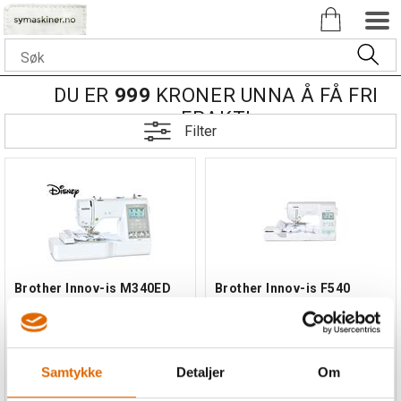
DU ER
999
KRONER UNNA Å FÅ FRI
FRAKT!
Filter
Brother Innov-is M340ED
Brother Innov-is F540
Disney Broderima
Broderim
Broderimaskin!
Broderimaskin
Samtykke
Detaljer
Om