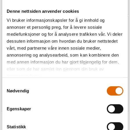
12 995,-
18 995,-
Denne nettsiden anvender cookies
Vi bruker informasjonskapsler for å gi innhold og
annonser et personlig preg, for å levere sosiale
mediefunksjoner og for å analysere trafikken vår. Vi deler
dessuten informasjon om hvordan du bruker nettstedet
vårt, med partnerne våre innen sosiale medier,
annonsering og analysearbeid, som kan kombinere den
Brother Innov-is M340ED
Janome MC 550E
med annen informasjon du har gjort tilgjengelig for dem,
Disney Broderima
Broderimaskin
eller som de har samlet inn gjennom din bruk av
Inkl. Broderiprogramvare PE-
BRODERIMASKIN.
Design Plus2
tjenestene deres.
Samtykkevalg
Nødvendig
27 995,-
19 990,-
Egenskaper
Statistikk