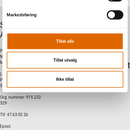
Markedsføring
Symaskiner
Om oss
AS
Kontakt
Tillat alle
oss
Postadresse:
Nersetvegen 28 -
Tillat utvalg
Myregarden - 3570 Ål
Kundesent
side
Lagerutsalg:
Ikke tillat
Prestegardsjordet 2 -
3570 Ål
Org. nummer: 915 232
329
Tlf: 47 63 05 26
Epost: