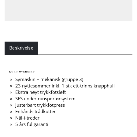
Beskrivelse
KORT OVERSIKT
Symaskin – mekanisk (gruppe 3)
23 nyttesømmer inkl. 1 stk ett-trinns knapphull
Ekstra høyt trykkfotsløft
SFS undertransportørsystem
Justerbart trykkfotpress
Enhånds trådkutter
Nål-i-treder
5 års fullgaranti