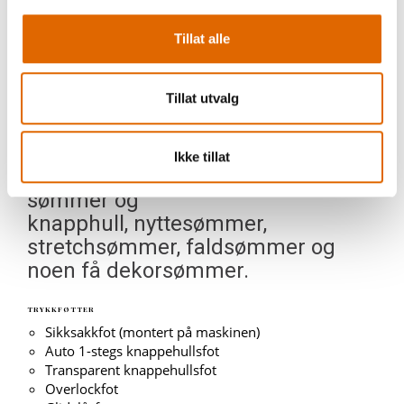
portørtennene parallelt med
stingplaten uansett om sømmen
Tillat alle
går framover eller
bakover.
Tillat utvalg
VELG MELLOM 23 SØMMER
Inklusive ett tradisjonelt knapphull.
Ikke tillat
Sømutvalget er på 5 mm brede
sømmer og
knapphull, nyttesømmer,
stretchsømmer, faldsømmer og
noen få dekorsømmer.
TRYKKFØTTER
Sikksakkfot (montert på maskinen)
Auto 1-stegs knappehullsfot
Transparent knappehullsfot
Overlockfot