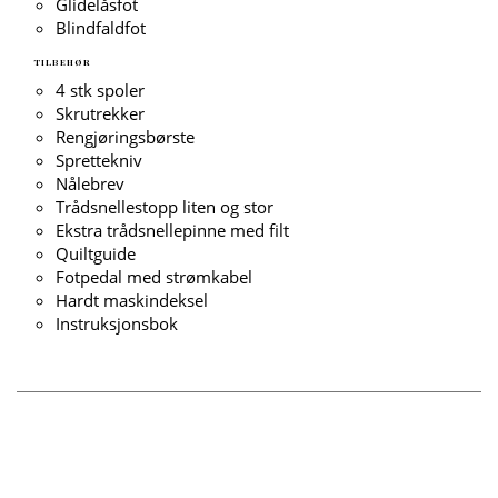
Glidelåsfot
Blindfaldfot
TILBEHØR
4 stk spoler
Skrutrekker
Rengjøringsbørste
Sprettekniv
Nålebrev
Trådsnellestopp liten og stor
Ekstra trådsnellepinne med filt
Quiltguide
Fotpedal med strømkabel
Hardt maskindeksel
Instruksjonsbok