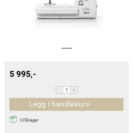
5 995,-
-
+
Kjøp
5
På lager