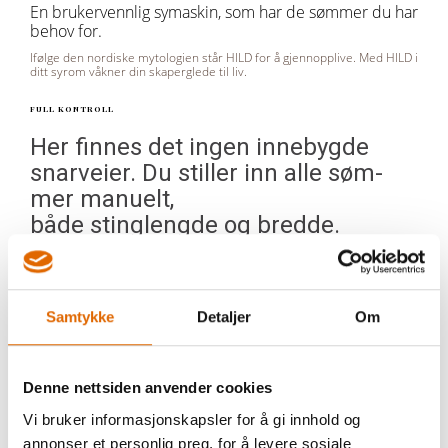
En brukervennlig symaskin, som har de sømmer du har
behov for.
Ifølge den nordiske mytologien står HILD for å gjennopplive. Med HILD i
ditt syrom våkner din skaperglede til liv.
FULL KONTROLL
Her finnes det ingen innebygde
snarveier. Du stiller inn alle søm-
mer manuelt,
både stinglengde og bredde.
Liggende spolesystem som er
ffokefritt og gjør at
maskinen syr nesten lydløst og du
Samtykke
Detaljer
Om
har full kontroll over trådmengden
på
undertråden.
Denne nettsiden anvender cookies
Vi bruker informasjonskapsler for å gi innhold og
TILBEHØRSBOKS
annonser et personlig preg, for å levere sosiale