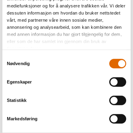
Oppevar ditt tilbehør lett
mediefunksjoner og for å analysere trafikken vår. Vi deler
tilgjengelig i den innebygde
dessuten informasjon om hvordan du bruker nettstedet
tilbehørsboksen. Når du
vårt, med partnerne våre innen sosiale medier,
trekker tilbehørsboksen bort, får du
annonsering og analysearbeid, som kan kombinere den
tilgang til den ekstra lange
med annen informasjon du har gjort tilgjengelig for dem,
friarmen.
eller som de har samlet inn gjennom din bruk av
tjenestene deres.
SUPERIOR FEED SYSTEMTM
Samtykkevalg
Nødvendig
Bare Janome symaskiner har dette
unike transportørsystmet
super
feeding system
? som transporterer
Egenskaper
stoffet i perfekt synkronisering
med nål og undertråd. Den 5-7-
Statistikk
delte
transportøren arbeider med en ffat
Markedsføring
transportørmekanisme som holder
trans-