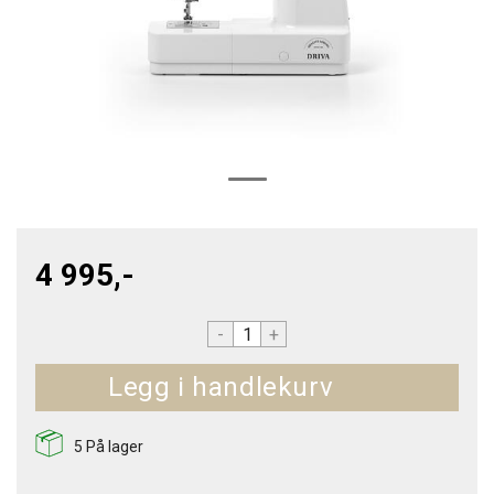
4 995,-
-
+
Kjøp
5
På lager