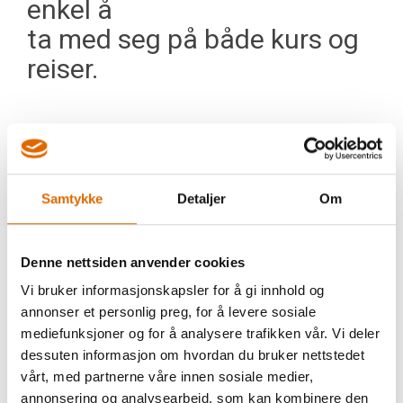
enkel å
ta med seg på både kurs og
reiser.
En stabil og sterk symaskin
pakket
inn i elegant og kompakt
Samtykke
Detaljer
Om
design.
Denne nettsiden anvender cookies
Vi bruker informasjonskapsler for å gi innhold og
De 30 ferdiginnstilte
annonser et personlig preg, for å levere sosiale
mediefunksjoner og for å analysere trafikken vår. Vi deler
sømmene takler
dessuten informasjon om hvordan du bruker nettstedet
både tykke og tynne stoffer.
vårt, med partnerne våre innen sosiale medier,
annonsering og analysearbeid, som kan kombinere den