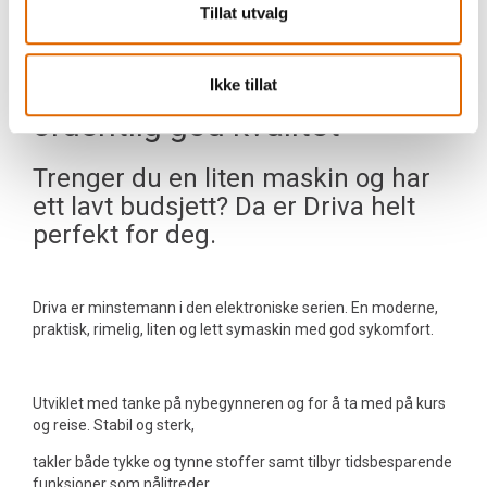
Str. B385xH282xD150mm
Tillat utvalg
En liten og lett symaskin i
Ikke tillat
ordentlig god kvalitet
Trenger du en liten maskin og har
ett lavt budsjett? Da er Driva helt
perfekt for deg.
Driva er minstemann i den elektroniske serien. En moderne,
praktisk, rimelig, liten og lett symaskin med god sykomfort.
Utviklet med tanke på nybegynneren og for å ta med på kurs
og reise. Stabil og sterk,
takler både tykke og tynne stoffer samt tilbyr tidsbesparende
funksjoner som nålitreder,