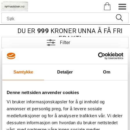
DU ER
999
KRONER UNNA Å FÅ FRI
FRAKT!
Filter
Samtykke
Detaljer
Om
Denne nettsiden anvender cookies
Overkniv for Baby Lock
Enlighten/Imagine-2, Victory,
Vi bruker informasjonskapsler for å gi innhold og
Acclime
annonser et personlig preg, for å levere sosiale
mediefunksjoner og for å analysere trafikken vår. Vi deler
dessuten informasjon om hvordan du bruker nettstedet
vårt, med partnerne våre innen sosiale medier,