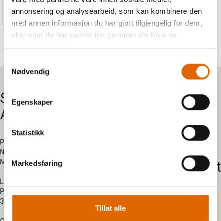
299,-
annonsering og analysearbeid, som kan kombinere den
med annen informasjon du har gjort tilgjengelig for dem,
eller som de har samlet inn gjennom din bruk av
tjenestene deres.
Samtykkevalg
Nødvendig
Symaskiner
Om oss
Egenskaper
AS
Kontakt
Statistikk
oss
Postadresse:
Nersetvegen 28 -
Myregarden - 3570 Ål
Kundesent
Markedsføring
side
Lagerutsalg:
Prestegardsjordet 2 -
3570 Ål
Tillat alle