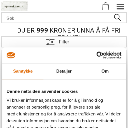
DU ER
999
KRONER UNNA Å FÅ FRI
FRAKT!
Filter
Samtykke
Detaljer
Om
Denne nettsiden anvender cookies
MADEIRA Cut Away
MADEIRA Tear Away
Stabilizer Super Film
Stabilizer Cotton Soft
Vi bruker informasjonskapsler for å gi innhold og
30 cm - 5M rull
50 cm bredde. 100 m/rull.
annonser et personlig preg, for å levere sosiale
mediefunksjoner og for å analysere trafikken vår. Vi deler
dessuten informasjon om hvordan du bruker nettstedet
vårt, med partnerne våre innen sosiale medier,