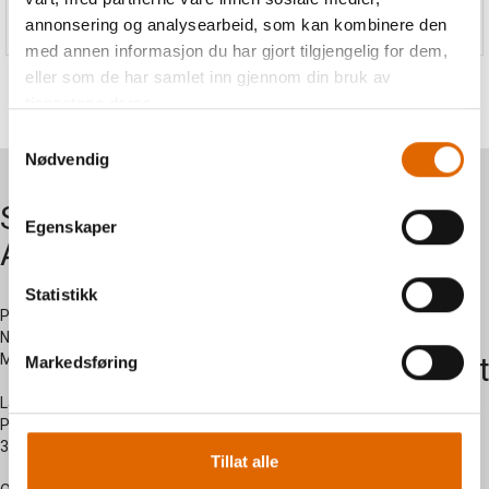
956,-
209,-
annonsering og analysearbeid, som kan kombinere den
med annen informasjon du har gjort tilgjengelig for dem,
eller som de har samlet inn gjennom din bruk av
tjenestene deres.
Samtykkevalg
Nødvendig
Symaskiner
Om oss
Egenskaper
AS
Kontakt
Statistikk
oss
Postadresse:
Nersetvegen 28 -
Myregarden - 3570 Ål
Kundesent
Markedsføring
side
Lagerutsalg:
Prestegardsjordet 2 -
3570 Ål
Tillat alle